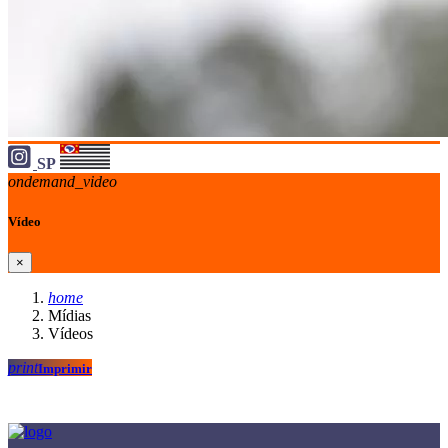
SP
ondemand_video
Vídeo
×
home
Mídias
Vídeos
print
Imprimir