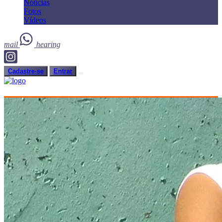
Notícias
Fotos
Vídeos
mail
hearing
Cadastre-se
Entrar