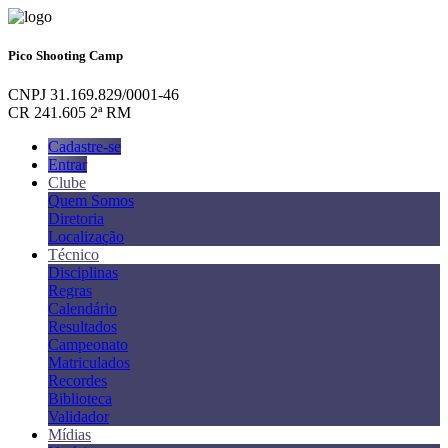
Pico Shooting Camp
CNPJ 31.169.829/0001-46
CR 241.605 2ª RM
Cadastre-se
Entrar
Clube
Quem Somos
Diretoria
Localização
Técnico
Disciplinas
Regras
Calendário
Resultados
Campeonato
Matriculados
Recordes
Biblioteca
Validador
Mídias