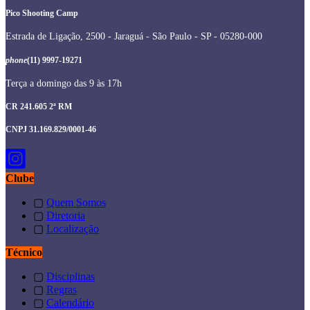
Pico Shooting Camp
Estrada de Ligação, 2500 - Jaraguá - São Paulo - SP - 05280-000
phone
(11) 9997-19271
Terça a domingo das 9 às 17h
CR 241.605 2ª RM
CNPJ 31.169.829/0001-46
Clube
▢
Quem Somos
▢
Diretoria
▢
Localização
Técnico
▢
Disciplinas
▢
Regras
▢
Calendário