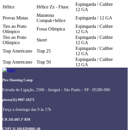
Espingarda / Calibre
Hélice
Hélice Zz - Fitasc
12 GA
Maratona
Provas Mistas
Espingarda / 12 GA
Compak+hélice
Tiro ao Prato
Espingarda / Calibre
Fossa Olímpica
Olímpico
12 GA
Tiro ao Prato
Espingarda / Calibre
Skeet
Olímpico
12 GA
Espingarda / Calibre
Trap Americano
Trap 25
12 GA
Espingarda / Calibre
Trap Americano
Trap 50
12 GA
Pico Shooting Camp
Estrada de Ligação, 2500 - Jaraguá - São Paulo - SP - 05280-000
phone
(11) 9997-19271
Terça a domingo das 9 às 17h
CR 241.605 2ª RM
CNPJ 31.169.829/0001-46