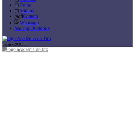
▢
Fotos
▢
Vídeos
mail
Contato
Whatsapp
hearing
Ouvidoria
versão 2026/05