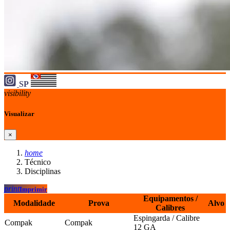
SP
visibility
Visualizar
×
home
Técnico
Disciplinas
print
Imprimir
Equipamentos /
Modalidade
Prova
Alvo
Calibres
Espingarda / Calibre
Compak
Compak
12 GA