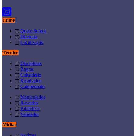
Clube
▢
Quem Somos
▢
Diretoria
▢
Localização
Técnico
▢
Disciplinas
▢
Regras
▢
Calendário
▢
Resultados
▢
Campeonato
▢
Matriculados
▢
Recordes
▢
Biblioteca
▢
Validador
Mídias
▢
Notícias