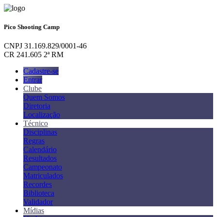
Pico Shooting Camp
CNPJ 31.169.829/0001-46
CR 241.605 2ª RM
Cadastre-se
Entrar
Clube
Quem Somos
Diretoria
Localização
Técnico
Disciplinas
Regras
Calendário
Resultados
Campeonato
Matriculados
Recordes
Biblioteca
Validador
Mídias