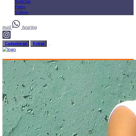
Notícias
Fotos
Vídeos
mail
hearing
Cadastre-se
Entrar